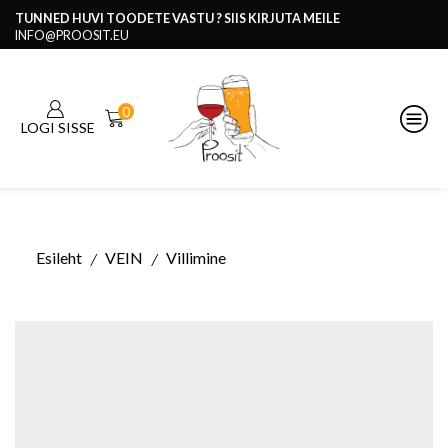
TUNNED HUVI TOODETE VASTU ? SIIS KIRJUTA MEILE
INFO@PROOSIT.EU
0
LOGI SISSE
Esileht
VEIN
Villimine
/
/