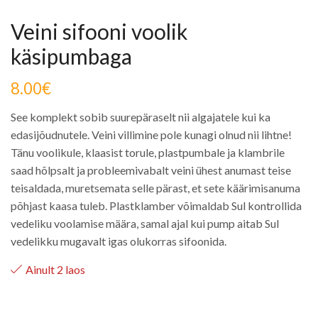
Veini sifooni voolik
käsipumbaga
8.00
€
See komplekt sobib suurepäraselt nii algajatele kui ka
edasijõudnutele. Veini villimine pole kunagi olnud nii lihtne!
Tänu voolikule, klaasist torule, plastpumbale ja klambrile
saad hõlpsalt ja probleemivabalt veini ühest anumast teise
teisaldada, muretsemata selle pärast, et sete käärimisanuma
põhjast kaasa tuleb. Plastklamber võimaldab Sul kontrollida
vedeliku voolamise määra, samal ajal kui pump aitab Sul
vedelikku mugavalt igas olukorras sifoonida.
Ainult 2 laos