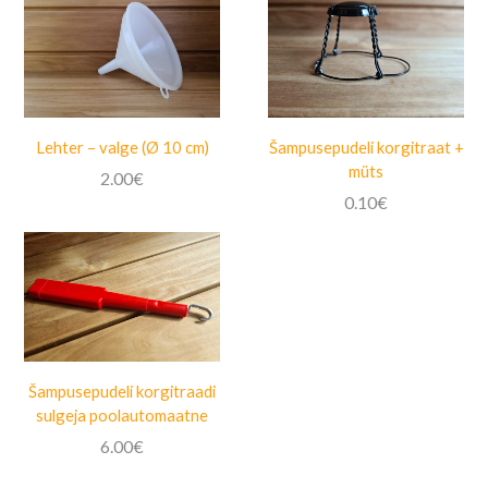
Lehter – valge (Ø 10 cm)
Šampusepudeli korgitraat +
müts
2.00
€
0.10
€
Šampusepudeli korgitraadi
sulgeja poolautomaatne
6.00
€