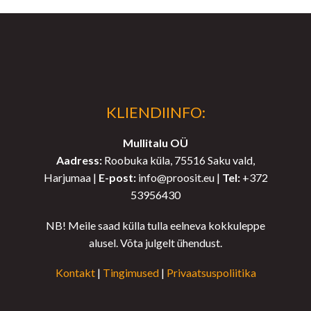
KLIENDIINFO:
Mullitalu OÜ
Aadress:
Roobuka küla, 75516 Saku vald,
Harjumaa |
E-post:
info@proosit.eu |
Tel:
+372
53956430
NB! Meile saad külla tulla eelneva kokkuleppe
alusel. Võta julgelt ühendust.
Kontakt
|
Tingimused
|
Privaatsuspoliitika