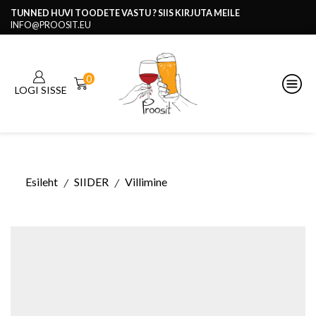
TUNNED HUVI TOODETE VASTU ? SIIS KIRJUTA MEILE
INFO@PROOSIT.EU
0
LOGI SISSE
Esileht
SIIDER
Villimine
/
/