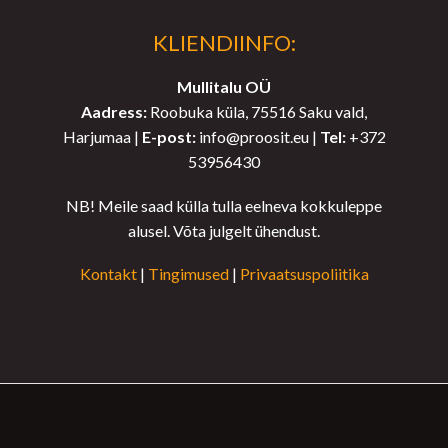
KLIENDIINFO:
Mullitalu OÜ
Aadress:
Roobuka küla, 75516 Saku vald,
Harjumaa |
E-post:
info@proosit.eu |
Tel:
+372
53956430
NB! Meile saad külla tulla eelneva kokkuleppe
alusel. Võta julgelt ühendust.
Kontakt
|
Tingimused
|
Privaatsuspoliitika