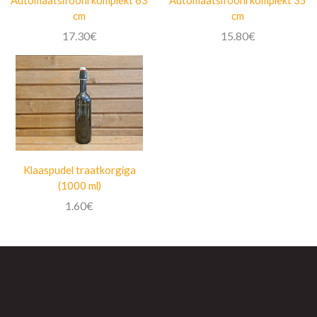
cm
cm
17.30
€
15.80
€
Klaaspudel traatkorgiga
(1000 ml)
1.60
€