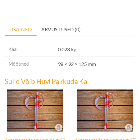
LISAINFO
ARVUSTUSED (0)
Kaal
0.028 kg
Mõõtmed
98 × 92 × 125 mm
Sulle Võib Huvi Pakkuda Ka
Automaatsifooni komplekt 63
Automaatsifooni komplekt 35