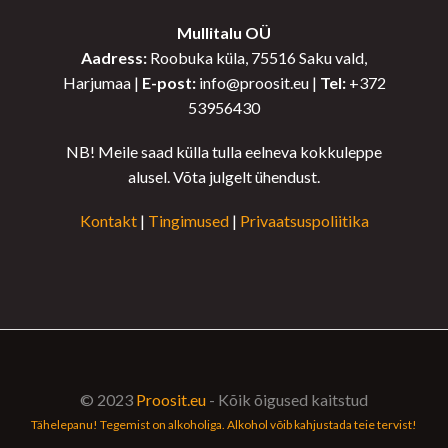
Mullitalu OÜ
Aadress:
Roobuka küla, 75516 Saku vald,
Harjumaa |
E-post:
info@proosit.eu |
Tel:
+372
53956430
NB! Meile saad külla tulla eelneva kokkuleppe
alusel. Võta julgelt ühendust.
Kontakt
|
Tingimused
|
Privaatsuspoliitika
© 2023
Proosit.eu
- Kõik õigused kaitstud
Tähelepanu! Tegemist on alkoholiga. Alkohol võib kahjustada teie tervist!