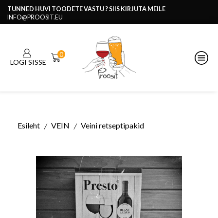
TUNNED HUVI TOODETE VASTU ? SIIS KIRJUTA MEILE
INFO@PROOSIT.EU
0
LOGI SISSE
Esileht
VEIN
Veini retseptipakid
/
/