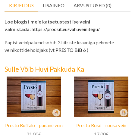
KIRJELDUS
LISAINFO
ARVUSTUSED (0)
Loe blogist meie katsetustest ise veini
valmistada:
https://proosit.eu/vahuveinitegu/
Papist veinipakend sobib 3 liitriste kraaniga pehmete
veinikottide hoidjaks (vt
PRESTO BiB 6
)
Sulle Võib Huvi Pakkuda Ka
Presto Buffalo – punane vein
Presto Rosé – roosa vein
21.00
€
17.00
€