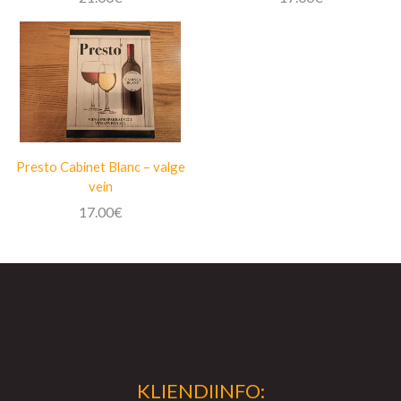
Presto Cabinet Blanc – valge
vein
17.00
€
KLIENDIINFO: