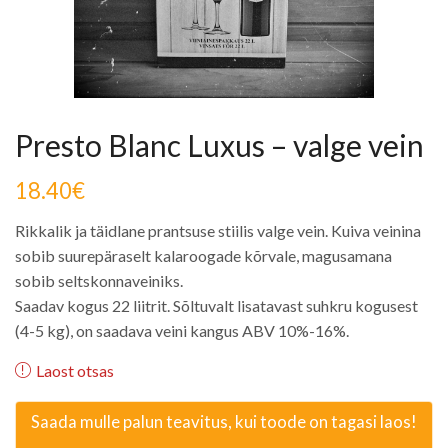
Presto Blanc Luxus – valge vein
18.40
€
Rikkalik ja täidlane prantsuse stiilis valge vein. Kuiva veinina
sobib suurepäraselt kalaroogade kõrvale, magusamana
sobib seltskonnaveiniks.
Saadav kogus 22 liitrit. Sõltuvalt lisatavast suhkru kogusest
(4-5 kg), on saadava veini kangus ABV 10%-16%.
Laost otsas
Saada mulle palun teavitus, kui toode on tagasi laos!