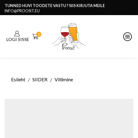
TUNNED HUVI TOODETE VASTU ? SIIS KIRJUTA MEILE
INFO@PROOSIT.EU
0
LOGI SISSE
Esileht
SIIDER
Villimine
/
/