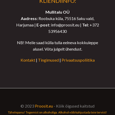
KLIENDIINFO:
Mullitalu OÜ
Aadress:
Roobuka küla, 75516 Saku vald,
Harjumaa |
E-post:
info@proosit.eu |
Tel:
+372
53956430
NB! Meile saad külla tulla eelneva kokkuleppe
alusel. Võta julgelt ühendust.
Kontakt
|
Tingimused
|
Privaatsuspoliitika
© 2023
Proosit.eu
- Kõik õigused kaitstud
Tähelepanu! Tegemist on alkoholiga. Alkohol võib kahjustada teie tervist!