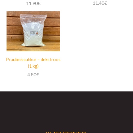
11.40
€
11.90
€
Pruulimissuhkur – dekstroos
(1 kg)
4.80
€