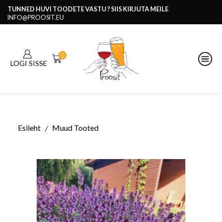
TUNNED HUVI TOODETE VASTU ? SIIS KIRJUTA MEILE
INFO@PROOSIT.EU
0
LOGI SISSE
Esileht
Muud Tooted
/