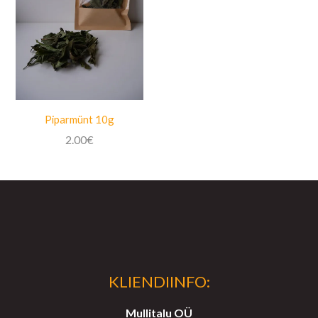
Piparmünt 10g
2.00
€
KLIENDIINFO:
Mullitalu OÜ