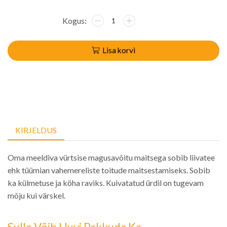
Lisa korvi
KIRJELDUS
Oma meeldiva vürtsise magusavõitu maitsega sobib liivatee
ehk tüümian vahemereliste toitude maitsestamiseks. Sobib
ka külmetuse ja köha raviks. Kuivatatud ürdil on tugevam
mõju kui värskel.