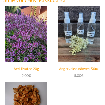
Sulle Võib Huvi Pakkuda Ka
Aed-liivatee 20g
Angervaksa näovesi 50ml
2.00
€
5.00
€