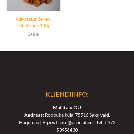
Kuivatatud õunad,
mahetoode 100g
3.00
€
KLIENDIINFO:
Mullitalu OÜ
Aadress:
Roobuka küla, 75516 Saku vald,
Harjumaa |
E-post:
info@proosit.eu |
Tel:
+372
53956430