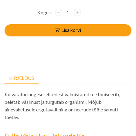
Lisa korvi
KIRJELDUS
Kuivatatud nõgese lehtedest valmistatud tee toniseerib,
peletab väsimust ja turgutab organismi. Mõjub
ainevahetusele ergutavalt ning on neerude tööle samuti
toetav.