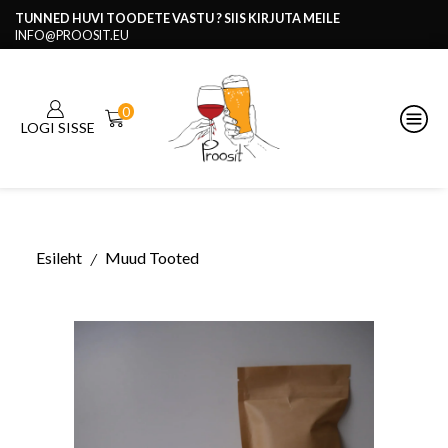
TUNNED HUVI TOODETE VASTU ? SIIS KIRJUTA MEILE
INFO@PROOSIT.EU
0
LOGI SISSE
Esileht
Muud Tooted
/