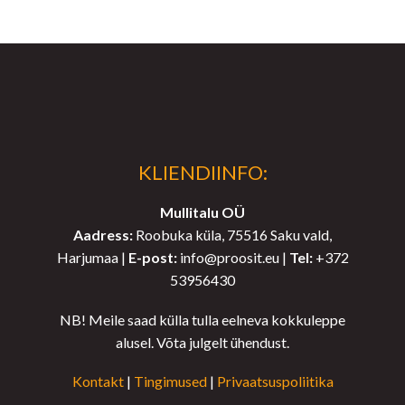
KLIENDIINFO:
Mullitalu OÜ
Aadress:
Roobuka küla, 75516 Saku vald,
Harjumaa |
E-post:
info@proosit.eu |
Tel:
+372
53956430
NB! Meile saad külla tulla eelneva kokkuleppe
alusel. Võta julgelt ühendust.
Kontakt
|
Tingimused
|
Privaatsuspoliitika