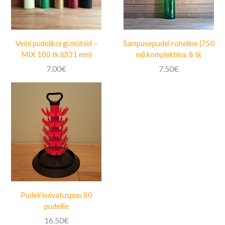
Veini pudelikorgi mütsid –
Šampusepudel roheline (750
MIX 100 tk (Ø31 mm)
ml) komplektina, 8 tk
7.00
€
7.50
€
Pudeli kuivatuspuu 80
pudelile
16.50
€