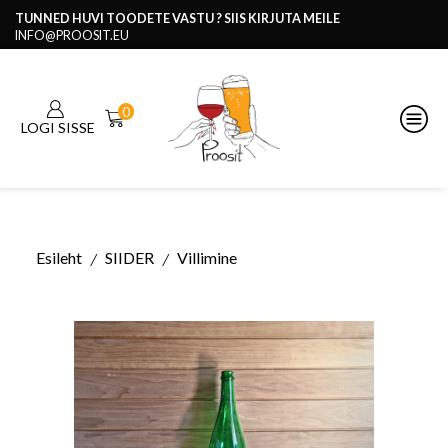
TUNNED HUVI TOODETE VASTU ? SIIS KIRJUTA MEILE
INFO@PROOSIT.EU
0
LOGI SISSE
Esileht
SIIDER
Villimine
/
/