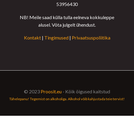
53956430
NB! Meile saad külla tulla eelneva kokkuleppe
alusel. Võta julgelt ühendust.
Kontakt
|
Tingimused
|
Privaatsuspoliitika
© 2023
Proosit.eu
- Kõik õigused kaitstud
Tähelepanu! Tegemist on alkoholiga. Alkohol võib kahjustada teie tervist!