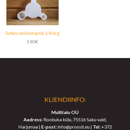
Suhkru mõõtetopsid 2/4/6 g
1.80
€
KLIENDIINFO:
Mullitalu OÜ
Aadress:
Roobuka küla, 75516 Saku vald,
Harjumaa |
E-post:
info@proosit.eu |
Tel:
+372