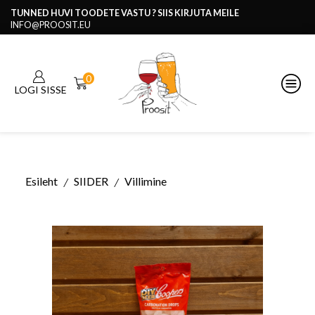
TUNNED HUVI TOODETE VASTU ? SIIS KIRJUTA MEILE
INFO@PROOSIT.EU
0
LOGI SISSE
Esileht
SIIDER
Villimine
/
/