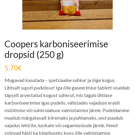
Coopers karboniseerimise
dropsid (250 g)
5.70
€
Mugavad kasutada – spetsiaalne suhkur ja õige kogus.
Lihtsalt supsti pudelisse! Iga õlle gaseerimise tablett sisaldab
täpselt arvestatud kogust suhkrut, mis tagab ühtlase
karboniseerimise igas pudelis, välistades vajaduse eraldi
mõõtmise või suhkrulahuse valmistamise järele. Pudeldamine
muutub märgatavalt kiiremaks ja puhtamaks, sest puudub
vajadus lehtrite, lusikate või segamisnõude järele. Need
sobivad hästi ka kingituseks koos õlle valmistamise