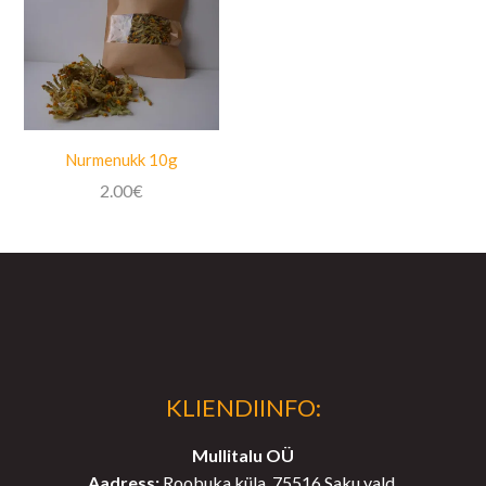
Nurmenukk 10g
2.00
€
KLIENDIINFO:
Mullitalu OÜ
Aadress:
Roobuka küla, 75516 Saku vald,