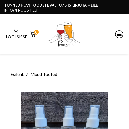
TUNNED HUVI TOODETE VASTU ? SIIS KIRJUTA MEILE
INFO@PROOSIT.EU
0
LOGI SISSE
Esileht
Muud Tooted
/