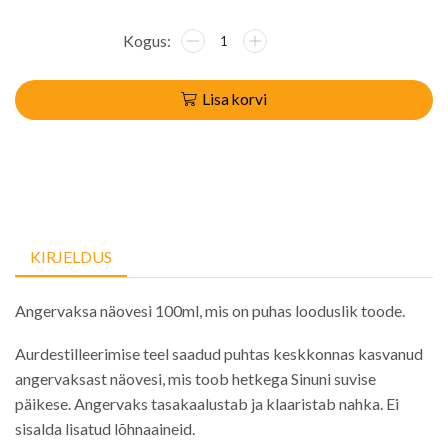
Lisa korvi
KIRJELDUS
Angervaksa näovesi 100ml, mis on puhas looduslik toode.
Aurdestilleerimise teel saadud puhtas keskkonnas kasvanud
angervaksast näovesi, mis toob hetkega Sinuni suvise
päikese. Angervaks tasakaalustab ja klaaristab nahka. Ei
sisalda lisatud lõhnaaineid.