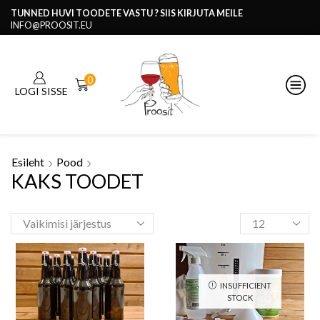
TUNNED HUVI TOODETE VASTU ? SIIS KIRJUTA MEILE
INFO@PROOSIT.EU
0
LOGI SISSE
Esileht
Pood
KAKS TOODET
INSUFFICIENT
STOCK