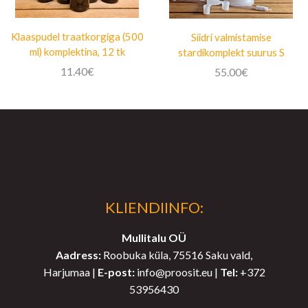
Klaaspudel traatkorgiga (500
Siidri valmistamise
ml) komplektina, 12 tk
stardikomplekt suurus S
11.40
€
55.00
€
KLIENDIINFO:
Mullitalu OÜ
Aadress:
Roobuka küla, 75516 Saku vald,
Harjumaa |
E-post:
info@proosit.eu |
Tel:
+372
53956430