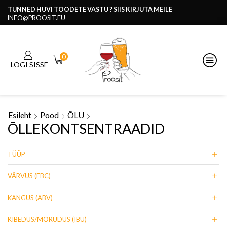
TUNNED HUVI TOODETE VASTU ? SIIS KIRJUTA MEILE
INFO@PROOSIT.EU
0
LOGI SISSE
Esileht
Pood
ÕLU
ÕLLEKONTSENTRAADID
TÜÜP
VÄRVUS (EBC)
KANGUS (ABV)
KIBEDUS/MÕRUDUS (IBU)