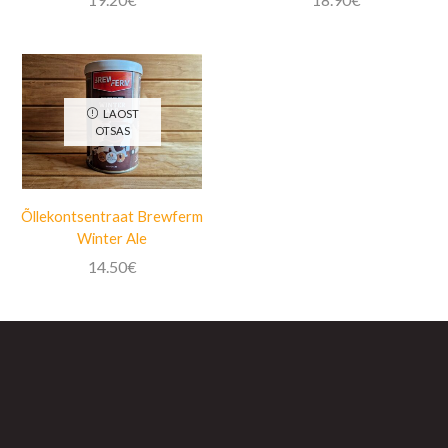
LAOST
OTSAS
Õllekontsentraat Brewferm
Winter Ale
14.50
€