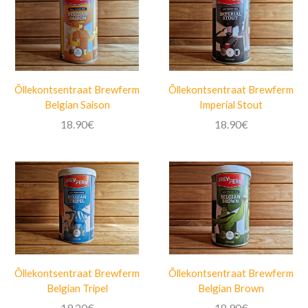
Õllekontsentraat Brewferm
Õllekontsentraat Brewferm
Belgian Saison
Imperial Stout
18.90
€
18.90
€
Õllekontsentraat Brewferm
Õllekontsentraat Brewferm
Belgian Tripel
Belgian Brown
19.20
€
18.90
€