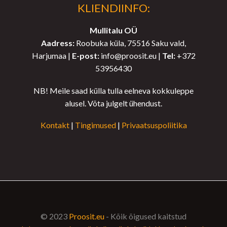
KLIENDIINFO:
Mullitalu OÜ
Aadress:
Roobuka küla, 75516 Saku vald,
Harjumaa |
E-post:
info@proosit.eu |
Tel:
+372
53956430
NB! Meile saad külla tulla eelneva kokkuleppe
alusel. Võta julgelt ühendust.
Kontakt
|
Tingimused
|
Privaatsuspoliitika
© 2023
Proosit.eu
- Kõik õigused kaitstud