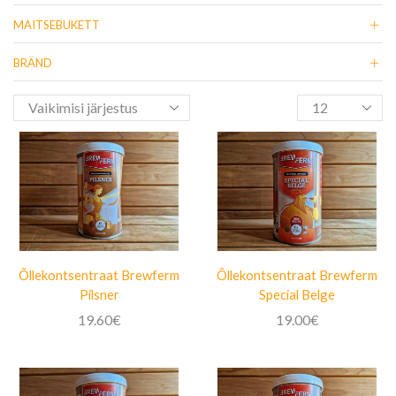
MAITSEBUKETT
BRÄND
Õllekontsentraat Brewferm
Õllekontsentraat Brewferm
Pilsner
Special Belge
19.60
€
19.00
€